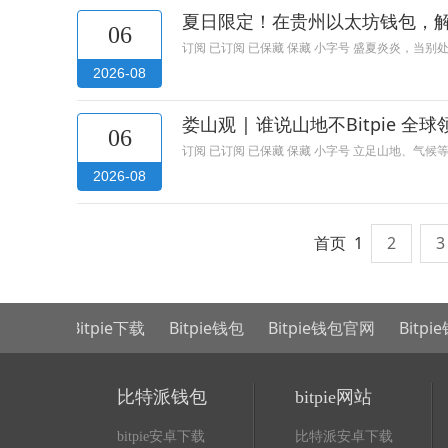
夏日限定！在贵州以太坊钱包，解锁
06
订阅 已订阅 已保藏 保藏 小字号 盛夏炎炎，当
2026-08
娄山观 | 谁说山地不Bitpie
06
订阅 已订阅 已保藏 保藏 小字号 立足山地、气
2026-08
首页
1
2
3
e官网
Bitpie下载
Bitpie钱包
Bitpie钱包官网
Bitpie
比特派钱包
bitpie网站
bitpie安卓下载
比特派安卓下载