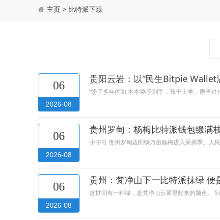
主页
>
比特派下载
贵阳云岩：以“民生Bitpie Wall
06
“盼了多年的‘红本本’终于到手，孩子上学、房子
2026-08
贵州罗甸：杨梅比特派钱包缀满枝
06
小字号 贵州罗甸边阳镇万亩杨梅进入采摘季。人民
2026-08
贵州：梵净山下一比特派抹绿 便
06
这世间有一种绿，是梵净山云雾里醒来的颜色。 5月
2026-08