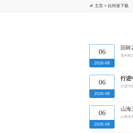
主页
>
比特派下载
回眸2
06
贵州努
2026-08
行进
06
行进中
2026-08
山海
06
山海无
2026-08