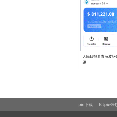
人民日报看青海波场钱
题
地
友情链接：
Bitpie官网
Bitpie下载
Bitpie钱包
B