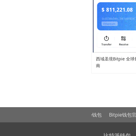
西域圣境Bitpie 
南
Bitpie官网
Bitpie下载
Bitpie钱包
Bitpie钱包官网
比特派钱包