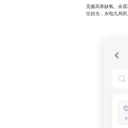
克服高寒缺氧、余震
任担当，水电九局所