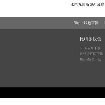
水电九局所属西藏建
pie官网
Bitpie下载
Bitpie钱包
Bitpie钱包官网
Bitpi
比特派钱包
bitpie安卓下载
比特派官网下载
Bitpie钱包下载