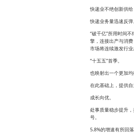
快递业不绝创新供给
快递业务量迅速反弹
“破千亿”所用时间
擎，连接出产与消费
市场将连续激发行业
“十五五”首季。
也映射出一个更加均
在此基础上，提供自
成长向优。
处事质量稳步提升，
号。
5.8%的增速有所