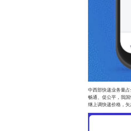
中西部快递业务量占
畅通、促公平，我国
继上调快递价格，矢