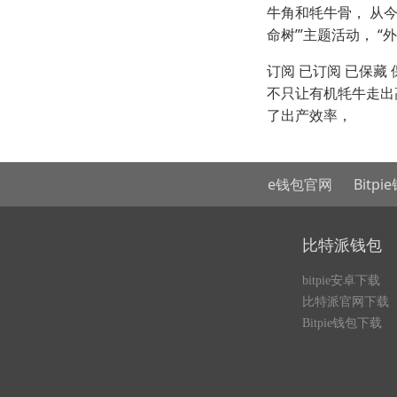
牛角和牦牛骨， 从
命树’”主题活动， 
订阅 已订阅 已保
不只让有机牦牛走出
了出产效率，
Bitpie下载
Bitpie钱包
Bitpie钱包官网
Bitpie钱包下
比特派钱包
bitpie安卓下载
比特派官网下载
Bitpie钱包下载