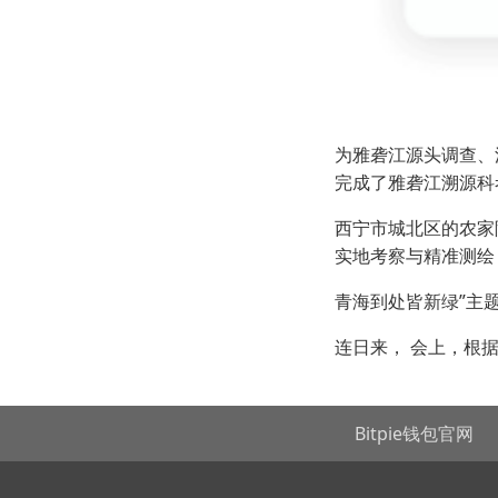
为雅砻江源头调查、
完成了雅砻江溯源科
西宁市城北区的农家
实地考察与精准测绘
青海到处皆新绿”主
连日来， 会上，根
pie官网
Bitpie下载
Bitpie钱包
Bitpie钱包官网
Bitp