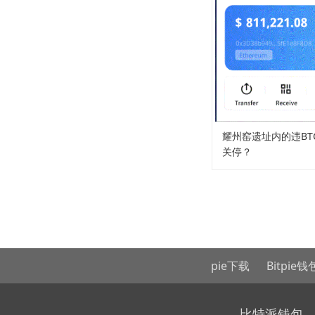
耀州窑遗址内的违BT
关停？
地
友情链接：
Bitpie官网
Bitpie下载
Bitpie钱包
B
比特派钱包