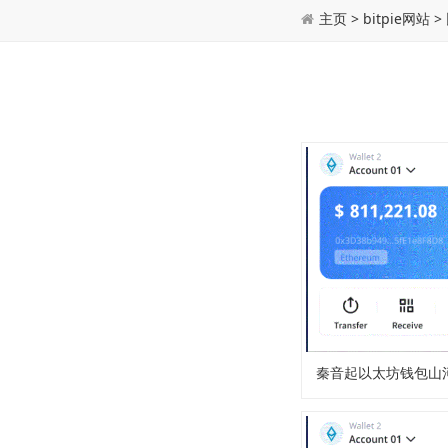
主页
>
bitpie网站
>
秦音起以太坊钱包山