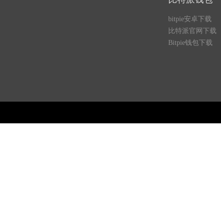
bitpie安卓下载
比特派官网下载
Bitpie钱包下载