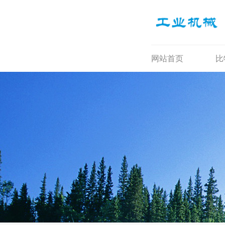
网站首页
比