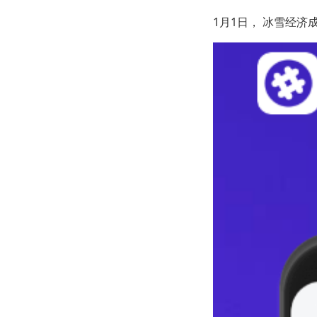
1月1日， 冰雪经